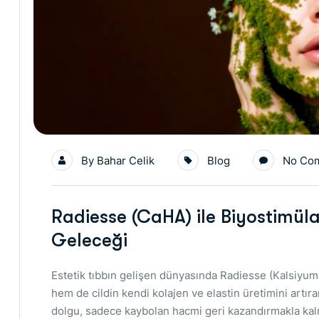
By
Bahar Celik
Blog
No Co
Radiesse (CaHA) ile Biyostimü
Geleceği
Estetik tıbbın gelişen dünyasında Radiesse (Kalsiyu
hem de cildin kendi kolajen ve elastin üretimini artıra
dolgu, sadece kaybolan hacmi geri kazandırmakla kalmaz