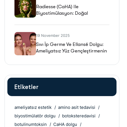
Radiesse (CaHA) Ile
Biyostimülasyon: Doğal
Gençleşmenin Geleceği
19 November 2025
Sıvı İp Germe Ve Ellansé Dolgu:
Ameliyatsız Yüz Gençleştirmenin
Geleceği
Etiketler
ameliyatsız estetik
amino asit tedavisi
biyostimülatör dolgu
botoksteredavisi
botulinumtoksin
CaHA dolgu