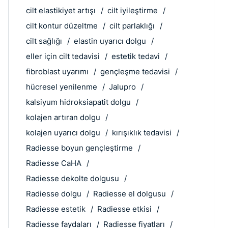
cilt elastikiyet artışı
cilt iyileştirme
cilt kontur düzeltme
cilt parlaklığı
cilt sağlığı
elastin uyarıcı dolgu
eller için cilt tedavisi
estetik tedavi
fibroblast uyarımı
gençleşme tedavisi
hücresel yenilenme
Jalupro
kalsiyum hidroksiapatit dolgu
kolajen artıran dolgu
kolajen uyarıcı dolgu
kırışıklık tedavisi
Radiesse boyun gençleştirme
Radiesse CaHA
Radiesse dekolte dolgusu
Radiesse dolgu
Radiesse el dolgusu
Radiesse estetik
Radiesse etkisi
Radiesse faydaları
Radiesse fiyatları