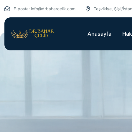
E-posta:
info@drbaharcelik.com
Teşvikiye, Şişli/İsta
Anasayfa
Hak