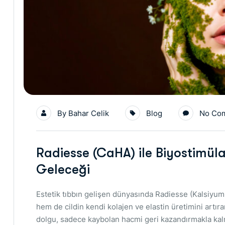
By
Bahar Celik
Blog
No Co
Radiesse (CaHA) ile Biyostimü
Geleceği
Estetik tıbbın gelişen dünyasında Radiesse (Kalsiyu
hem de cildin kendi kolajen ve elastin üretimini artıra
dolgu, sadece kaybolan hacmi geri kazandırmakla kalmaz