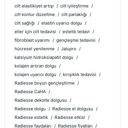
cilt elastikiyet artışı
cilt iyileştirme
cilt kontur düzeltme
cilt parlaklığı
cilt sağlığı
elastin uyarıcı dolgu
eller için cilt tedavisi
estetik tedavi
fibroblast uyarımı
gençleşme tedavisi
hücresel yenilenme
Jalupro
kalsiyum hidroksiapatit dolgu
kolajen artıran dolgu
kolajen uyarıcı dolgu
kırışıklık tedavisi
Radiesse boyun gençleştirme
Radiesse CaHA
Radiesse dekolte dolgusu
Radiesse dolgu
Radiesse el dolgusu
Radiesse estetik
Radiesse etkisi
Radiesse faydaları
Radiesse fiyatları