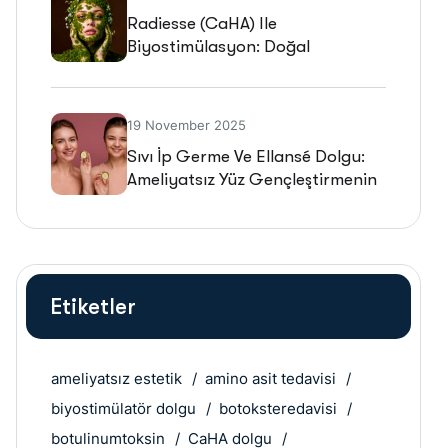
Radiesse (CaHA) Ile
Biyostimülasyon: Doğal
Gençleşmenin Geleceği
19 November 2025
Sıvı İp Germe Ve Ellansé Dolgu:
Ameliyatsız Yüz Gençleştirmenin
Geleceği
Etiketler
ameliyatsız estetik
amino asit tedavisi
biyostimülatör dolgu
botoksteredavisi
botulinumtoksin
CaHA dolgu