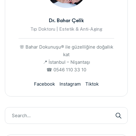
Dr. Bahar Çelik
Tıp Doktoru | Estetik & Anti-Aging
🌸 Bahar Dokunuşu® ile güzelliğine doğallık
kat
📍 İstanbul – Nişantaşı
☎ 0546 110 33 10
Facebook
Instagram
Tiktok