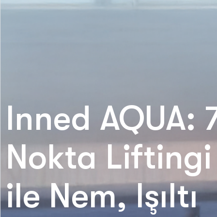
Inned AQUA: 
Nokta Liftingi
ile Nem, Işıltı