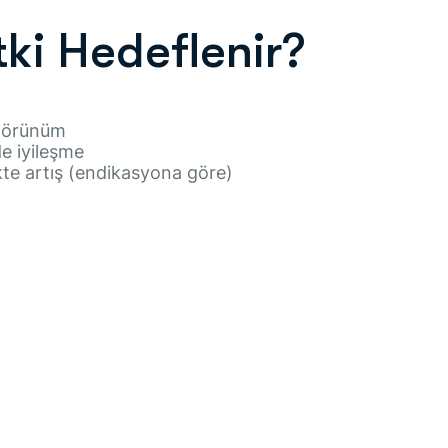
ki Hedeflenir?
 görünüm
e iyileşme
e artış (endikasyona göre)