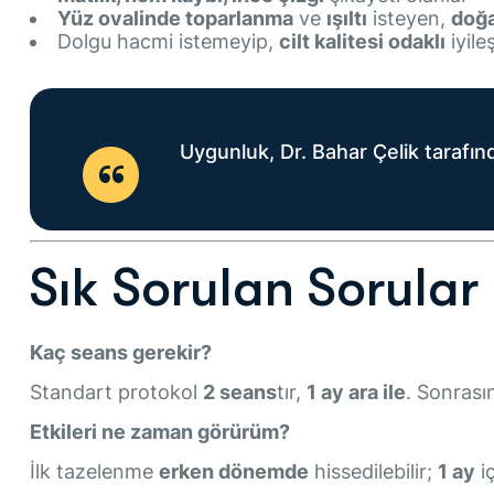
Yüz ovalinde toparlanma
ve
ışıltı
isteyen,
doğa
Dolgu hacmi istemeyip,
cilt kalitesi odaklı
iyile
Uygunluk, Dr. Bahar Çelik tarafın
Sık Sorulan Sorular
Kaç seans gerekir?
Standart protokol
2 seans
tır,
1 ay ara ile
. Sonras
Etkileri ne zaman görürüm?
İlk tazelenme
erken dönemde
hissedilebilir;
1 ay
iç