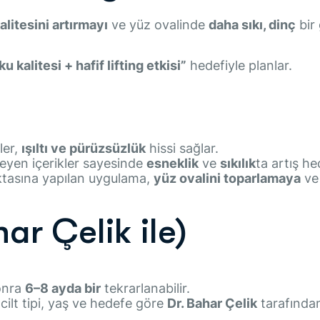
alitesini artırmayı
ve yüz ovalinde
daha sıkı, dinç
bir
u kalitesi + hafif lifting etkisi”
hedefiyle planlar.
ler,
ışıltı ve pürüzsüzlük
hissi sağlar.
leyen içerikler sayesinde
esneklik
ve
sıkılık
ta artış he
ktasına yapılan uygulama,
yüz ovalini toparlamaya
ve
ar Çelik ile)
onra
6–8 ayda bir
tekrarlanabilir.
ilt tipi, yaş ve hedefe göre
Dr. Bahar Çelik
tarafından 