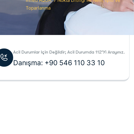
Inned AQUA: 7 Nokta Liftingi Ile Nem, Işıltı Ve
Toparlanma
Acil Durumlar Için Değildir; Acil Durumda 112’yi Arayınız.
Danışma: +90 546 110 33 10