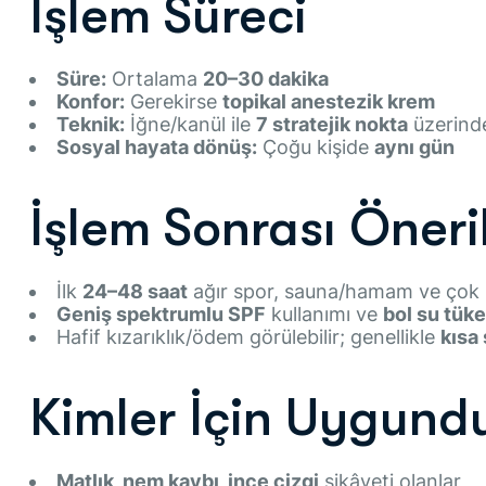
İşlem Süreci
Süre:
Ortalama
20–30 dakika
Konfor:
Gerekirse
topikal anestezik krem
Teknik:
İğne/kanül ile
7 stratejik nokta
üzerind
Sosyal hayata dönüş:
Çoğu kişide
aynı gün
İşlem Sonrası Öneri
İlk
24–48 saat
ağır spor, sauna/hamam ve çok 
Geniş spektrumlu SPF
kullanımı ve
bol su tüke
Hafif kızarıklık/ödem görülebilir; genellikle
kısa
Kimler İçin Uygund
Matlık, nem kaybı, ince çizgi
şikâyeti olanlar