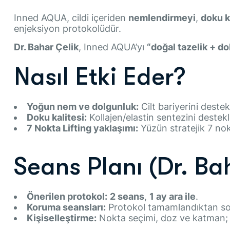
Inned AQUA, cildi içeriden
nemlendirmeyi
,
doku k
enjeksiyon protokolüdür.
Dr. Bahar Çelik
, Inned AQUA’yı
“doğal tazelik + dok
Nasıl Etki Eder?
Yoğun nem ve dolgunluk:
Cilt bariyerini destek
Doku kalitesi:
Kollajen/elas­tin sentezini destek
7 Nokta Lifting yaklaşımı:
Yüzün stratejik 7 no
Seans Planı (Dr. Bah
Önerilen protokol:
2 seans
,
1 ay ara ile
.
Koruma seansları:
Protokol tamamlandıktan s
Kişiselleştirme:
Nokta seçimi, doz ve katman; c