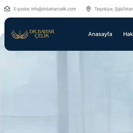
E-posta:
info@drbaharcelik.com
Teşvikiye, Şişli/İsta
Anasayfa
Hak