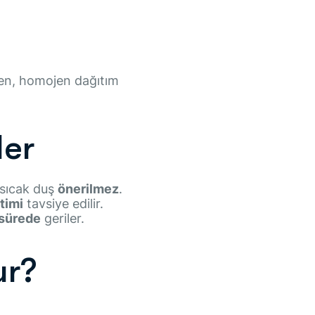
en, homojen dağıtım
ler
sıcak duş
önerilmez
.
timi
tavsiye edilir.
 sürede
geriler.
ur?