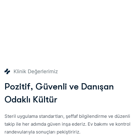
Klinik Değerlerimiz
P
o
z
i
t
i
f
,
G
ü
v
e
n
l
i
v
e
D
a
n
ı
ş
a
n
O
d
a
k
l
ı
K
ü
l
t
ü
r
Steril uygulama standartları, şeffaf bilgilendirme ve düzenli
takip ile her adımda güven inşa ederiz. Ev bakımı ve kontrol
randevularıyla sonuçları pekiştiririz.