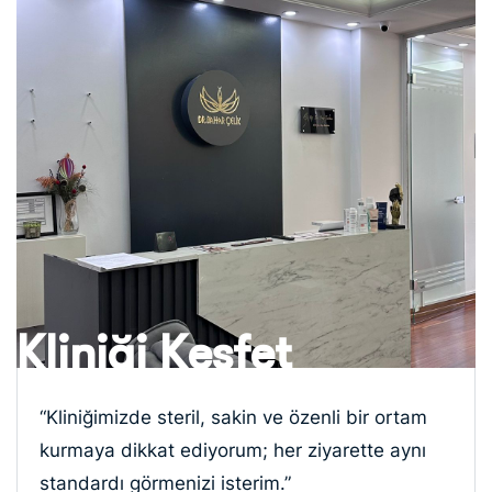
K
l
i
n
i
ğ
i
K
e
ş
f
e
t
“Kliniğimizde steril, sakin ve özenli bir ortam
kurmaya dikkat ediyorum; her ziyarette aynı
standardı görmenizi isterim.”