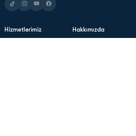
Hizmetlerimiz
Hakkımızda
Kol Altı Terleme Botoksu
Anasayfa
Inned AQUA: 7 Nokta
Hizmetlerimiz
Liftingi
Hakkımızda
Boyun Terleme Botoksu
Blog
Migren Botoksu
İletişim
Migren Botoksu Göz
Çevresi
Gençlik Aşıları