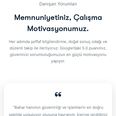
Danışan Yorumları
M
e
m
n
u
n
i
y
e
t
i
n
i
z
,
Ç
a
l
ı
ş
m
a
M
o
t
i
v
a
s
y
o
n
u
m
u
z
.
Her adımda şeffaf bilgilendirme, doğal sonuç odağı ve
düzenli takip ile ilerliyoruz. Google’daki 5.0 puanımız,
güveninizi sorumluluğumuzun en güçlü motivasyonu
yapıyor.
"Bahar hanımın güvenirliği ve işlemlerin en doğru
şekilde uyguluyor oluşuna hayranım. İçeriye girdiğiniz