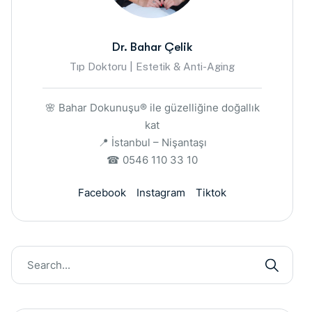
Dr. Bahar Çelik
Tıp Doktoru | Estetik & Anti-Aging
🌸 Bahar Dokunuşu® ile güzelliğine doğallık
kat
📍 İstanbul – Nişantaşı
☎ 0546 110 33 10
Facebook
Instagram
Tiktok