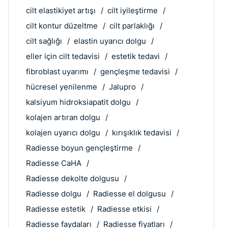
cilt elastikiyet artışı
cilt iyileştirme
cilt kontur düzeltme
cilt parlaklığı
cilt sağlığı
elastin uyarıcı dolgu
eller için cilt tedavisi
estetik tedavi
fibroblast uyarımı
gençleşme tedavisi
hücresel yenilenme
Jalupro
kalsiyum hidroksiapatit dolgu
kolajen artıran dolgu
kolajen uyarıcı dolgu
kırışıklık tedavisi
Radiesse boyun gençleştirme
Radiesse CaHA
Radiesse dekolte dolgusu
Radiesse dolgu
Radiesse el dolgusu
Radiesse estetik
Radiesse etkisi
Radiesse faydaları
Radiesse fiyatları