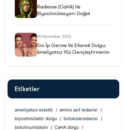
Radiesse (CaHA) Ile
Biyostimülasyon: Doğal
Gençleşmenin Geleceği
19 November 2025
Sıvı İp Germe Ve Ellansé Dolgu:
Ameliyatsız Yüz Gençleştirmenin
Geleceği
Etiketler
ameliyatsız estetik
amino asit tedavisi
biyostimülatör dolgu
botoksteredavisi
botulinumtoksin
CaHA dolgu