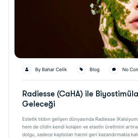
By
Bahar Celik
Blog
No Co
Radiesse (CaHA) ile Biyostimü
Geleceği
Estetik tıbbın gelişen dünyasında Radiesse (Kalsiyu
hem de cildin kendi kolajen ve elastin üretimini artıra
dolgu, sadece kaybolan hacmi geri kazandırmakla kalmaz