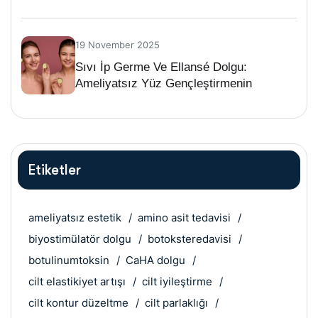
19 November 2025
Sıvı İp Germe Ve Ellansé Dolgu:
Ameliyatsız Yüz Gençleştirmenin
Geleceği
Etiketler
ameliyatsız estetik
amino asit tedavisi
biyostimülatör dolgu
botoksteredavisi
botulinumtoksin
CaHA dolgu
cilt elastikiyet artışı
cilt iyileştirme
cilt kontur düzeltme
cilt parlaklığı