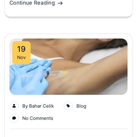
Continue Reading
19
Nov
By
Bahar Celik
Blog
No Comments