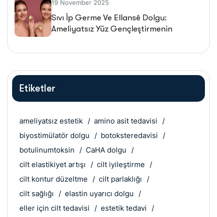
19 November 2025
Sıvı İp Germe Ve Ellansé Dolgu:
Ameliyatsız Yüz Gençleştirmenin
Geleceği
Etiketler
ameliyatsız estetik
amino asit tedavisi
biyostimülatör dolgu
botoksteredavisi
botulinumtoksin
CaHA dolgu
cilt elastikiyet artışı
cilt iyileştirme
cilt kontur düzeltme
cilt parlaklığı
cilt sağlığı
elastin uyarıcı dolgu
eller için cilt tedavisi
estetik tedavi