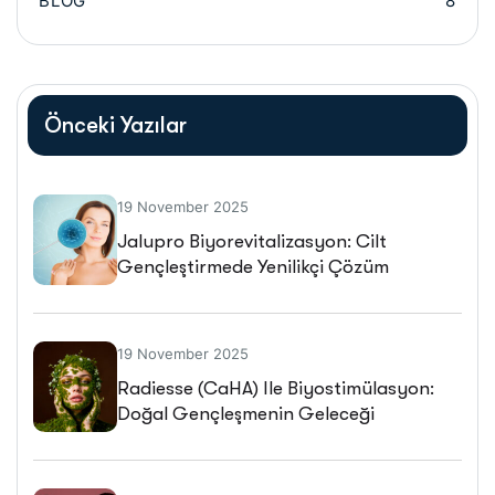
BLOG
8
Önceki Yazılar
19 November 2025
Jalupro Biyorevitalizasyon: Cilt
Gençleştirmede Yenilikçi Çözüm
19 November 2025
Radiesse (CaHA) Ile Biyostimülasyon:
Doğal Gençleşmenin Geleceği