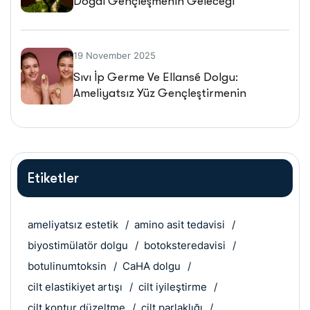
Doğal Gençleşmenin Geleceği
19 November 2025
Sıvı İp Germe Ve Ellansé Dolgu:
Ameliyatsız Yüz Gençleştirmenin
Geleceği
Etiketler
ameliyatsız estetik
amino asit tedavisi
biyostimülatör dolgu
botoksteredavisi
botulinumtoksin
CaHA dolgu
cilt elastikiyet artışı
cilt iyileştirme
cilt kontur düzeltme
cilt parlaklığı