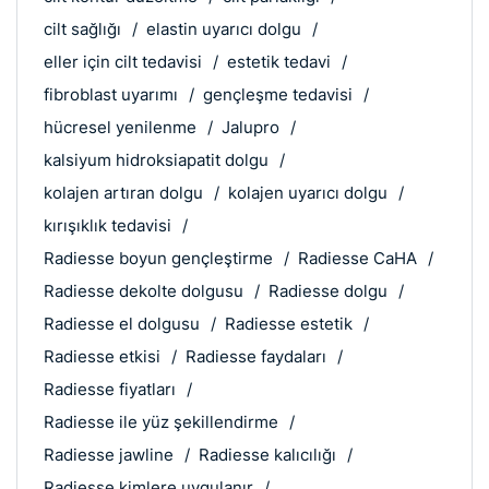
cilt sağlığı
elastin uyarıcı dolgu
eller için cilt tedavisi
estetik tedavi
fibroblast uyarımı
gençleşme tedavisi
hücresel yenilenme
Jalupro
kalsiyum hidroksiapatit dolgu
kolajen artıran dolgu
kolajen uyarıcı dolgu
kırışıklık tedavisi
Radiesse boyun gençleştirme
Radiesse CaHA
Radiesse dekolte dolgusu
Radiesse dolgu
Radiesse el dolgusu
Radiesse estetik
Radiesse etkisi
Radiesse faydaları
Radiesse fiyatları
Radiesse ile yüz şekillendirme
Radiesse jawline
Radiesse kalıcılığı
Radiesse kimlere uygulanır