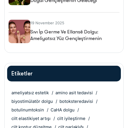
Doğal Gençleşmenin Geleceği
19 November 2025
Sıvı İp Germe Ve Ellansé Dolgu:
Ameliyatsız Yüz Gençleştirmenin
Geleceği
Etiketler
ameliyatsız estetik
amino asit tedavisi
biyostimülatör dolgu
botoksteredavisi
botulinumtoksin
CaHA dolgu
cilt elastikiyet artışı
cilt iyileştirme
cilt kontur düzeltme
cilt parlaklığı