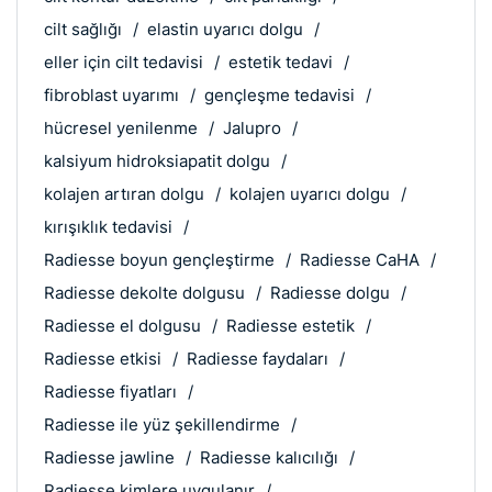
cilt sağlığı
elastin uyarıcı dolgu
eller için cilt tedavisi
estetik tedavi
fibroblast uyarımı
gençleşme tedavisi
hücresel yenilenme
Jalupro
kalsiyum hidroksiapatit dolgu
kolajen artıran dolgu
kolajen uyarıcı dolgu
kırışıklık tedavisi
Radiesse boyun gençleştirme
Radiesse CaHA
Radiesse dekolte dolgusu
Radiesse dolgu
Radiesse el dolgusu
Radiesse estetik
Radiesse etkisi
Radiesse faydaları
Radiesse fiyatları
Radiesse ile yüz şekillendirme
Radiesse jawline
Radiesse kalıcılığı
Radiesse kimlere uygulanır