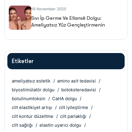
19 November 2025
Sıvı İp Germe Ve Ellansé Dolgu:
Ameliyatsız Yüz Gençleştirmenin
Geleceği
Etiketler
ameliyatsız estetik
amino asit tedavisi
biyostimülatör dolgu
botoksteredavisi
botulinumtoksin
CaHA dolgu
cilt elastikiyet artışı
cilt iyileştirme
cilt kontur düzeltme
cilt parlaklığı
cilt sağlığı
elastin uyarıcı dolgu