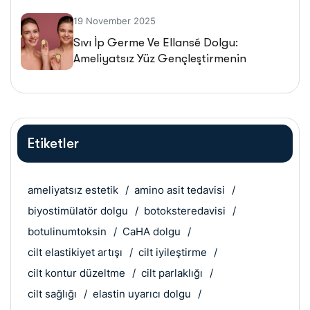
19 November 2025
Sıvı İp Germe Ve Ellansé Dolgu:
Ameliyatsız Yüz Gençleştirmenin
Geleceği
Etiketler
ameliyatsız estetik
amino asit tedavisi
biyostimülatör dolgu
botoksteredavisi
botulinumtoksin
CaHA dolgu
cilt elastikiyet artışı
cilt iyileştirme
cilt kontur düzeltme
cilt parlaklığı
cilt sağlığı
elastin uyarıcı dolgu