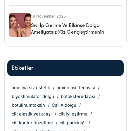
19 November 2025
Sıvı İp Germe Ve Ellansé Dolgu:
Ameliyatsız Yüz Gençleştirmenin
Geleceği
Etiketler
ameliyatsız estetik
amino asit tedavisi
biyostimülatör dolgu
botoksteredavisi
botulinumtoksin
CaHA dolgu
cilt elastikiyet artışı
cilt iyileştirme
cilt kontur düzeltme
cilt parlaklığı