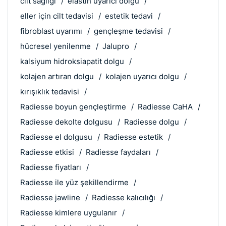
cilt sağlığı
elastin uyarıcı dolgu
eller için cilt tedavisi
estetik tedavi
fibroblast uyarımı
gençleşme tedavisi
hücresel yenilenme
Jalupro
kalsiyum hidroksiapatit dolgu
kolajen artıran dolgu
kolajen uyarıcı dolgu
kırışıklık tedavisi
Radiesse boyun gençleştirme
Radiesse CaHA
Radiesse dekolte dolgusu
Radiesse dolgu
Radiesse el dolgusu
Radiesse estetik
Radiesse etkisi
Radiesse faydaları
Radiesse fiyatları
Radiesse ile yüz şekillendirme
Radiesse jawline
Radiesse kalıcılığı
Radiesse kimlere uygulanır