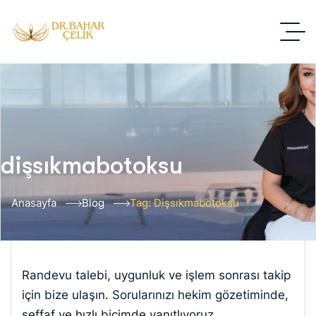
dişsıkmabotoksu
Anasayfa
Blog
Tag: Dişsıkmabotoksu
Randevu talebi, uygunluk ve işlem sonrası takip
için bize ulaşın. Sorularınızı hekim gözetiminde,
şeffaf ve hızlı biçimde yanıtlıyoruz.