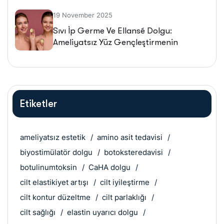
19 November 2025
Sıvı İp Germe Ve Ellansé Dolgu:
Ameliyatsız Yüz Gençleştirmenin
Geleceği
Etiketler
ameliyatsız estetik
amino asit tedavisi
biyostimülatör dolgu
botoksteredavisi
botulinumtoksin
CaHA dolgu
cilt elastikiyet artışı
cilt iyileştirme
cilt kontur düzeltme
cilt parlaklığı
cilt sağlığı
elastin uyarıcı dolgu