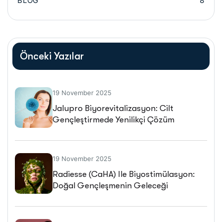
BLOG
8
Önceki Yazılar
19 November 2025
Jalupro Biyorevitalizasyon: Cilt
Gençleştirmede Yenilikçi Çözüm
19 November 2025
Radiesse (CaHA) Ile Biyostimülasyon:
Doğal Gençleşmenin Geleceği