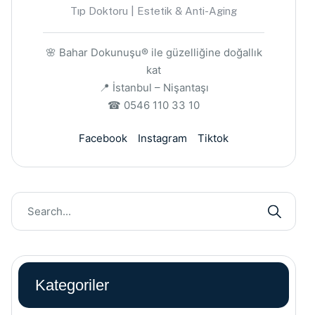
Tıp Doktoru | Estetik & Anti-Aging
🌸 Bahar Dokunuşu® ile güzelliğine doğallık
kat
📍 İstanbul – Nişantaşı
☎ 0546 110 33 10
Facebook
Instagram
Tiktok
Kategoriler