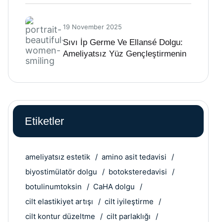
19 November 2025
Sıvı İp Germe Ve Ellansé Dolgu:
Ameliyatsız Yüz Gençleştirmenin
Geleceği
Etiketler
ameliyatsız estetik
amino asit tedavisi
biyostimülatör dolgu
botoksteredavisi
botulinumtoksin
CaHA dolgu
cilt elastikiyet artışı
cilt iyileştirme
cilt kontur düzeltme
cilt parlaklığı