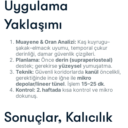
Uygulama
Yaklaşımı
Muayene & Oran Analizi:
Kaş kuyrugu–
şakak–elmacık uyumu, temporal çukur
derinliği, damar güvenlik çizgileri.
Planlama:
Önce
derin (supraperiosteal)
destek; gerekirse
yüzeysel
yumuşatma.
Teknik:
Güvenli koridorlarda
kanül
öncelikli,
gerektiğinde ince iğne ile
mikro
depolar/lineer tünel
. İşlem
15–25 dk
.
Kontrol:
2. haftada
kısa kontrol ve mikro
dokunuş.
Sonuçlar, Kalıcılık