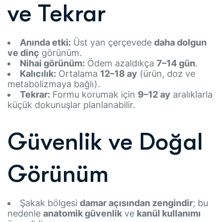
ve Tekrar
Anında etki:
Üst yan çerçevede
daha dolgun
ve dinç
görünüm.
Nihai görünüm:
Ödem azaldıkça
7–14 gün
.
Kalıcılık:
Ortalama
12–18 ay
(ürün, doz ve
metabolizmaya bağlı).
Tekrar:
Formu korumak için
9–12 ay
aralıklarla
küçük dokunuşlar planlanabilir.
Güvenlik ve Doğal
Görünüm
Şakak bölgesi
damar açısından zengindir
; bu
nedenle
anatomik güvenlik
ve
kanül kullanımı