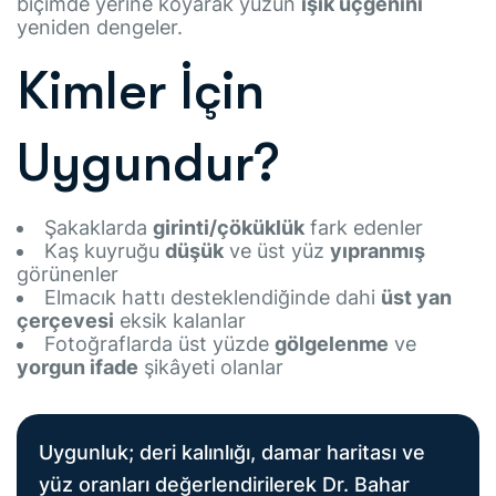
biçimde yerine koyarak yüzün
ışık üçgenini
yeniden dengeler.
Kimler İçin
Uygundur?
Şakaklarda
girinti/çöküklük
fark edenler
Kaş kuyruğu
düşük
ve üst yüz
yıpranmış
görünenler
Elmacık hattı desteklendiğinde dahi
üst yan
çerçevesi
eksik kalanlar
Fotoğraflarda üst yüzde
gölgelenme
ve
yorgun ifade
şikâyeti olanlar
Uygunluk; deri kalınlığı, damar haritası ve
yüz oranları değerlendirilerek Dr. Bahar