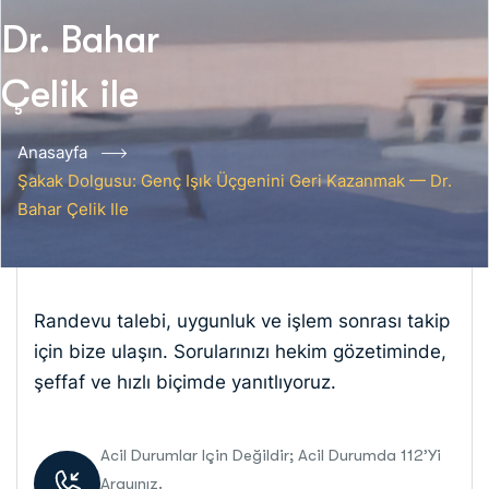
Dr. Bahar
Çelik ile
Anasayfa
Şakak Dolgusu: Genç Işık Üçgenini Geri Kazanmak — Dr.
Bahar Çelik Ile
Randevu talebi, uygunluk ve işlem sonrası takip
için bize ulaşın. Sorularınızı hekim gözetiminde,
şeffaf ve hızlı biçimde yanıtlıyoruz.
Acil Durumlar Için Değildir; Acil Durumda 112’yi
Arayınız.