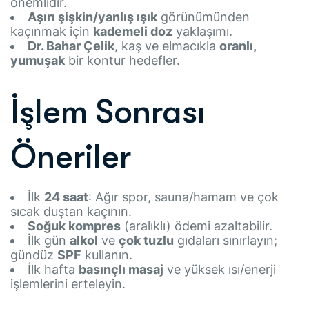
önemlidir.
Aşırı şişkin/yanlış ışık
görünümünden
kaçınmak için
kademeli doz
yaklaşımı.
Dr. Bahar Çelik
, kaş ve elmacıkla
oranlı,
yumuşak
bir kontur hedefler.
İşlem Sonrası
Öneriler
İlk
24 saat
: Ağır spor, sauna/hamam ve çok
sıcak duştan kaçının.
Soğuk kompres
(aralıklı) ödemi azaltabilir.
İlk gün
alkol
ve
çok tuzlu
gıdaları sınırlayın;
gündüz
SPF
kullanın.
İlk hafta
basınçlı masaj
ve yüksek ısı/enerji
işlemlerini erteleyin.