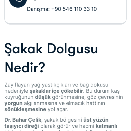
Danışma: +90 546 110 33 10
Şakak Dolgusu
Nedir?
Zayıflayan yağ yastıkçıkları ve bağ dokusu
nedeniyle
şakaklar içe çökebilir
. Bu durum kaş
kuyruğunun
düşük
görünmesine, göz çevresinin
yorgun
algılanmasına ve elmacık hattının
sönükleşmesine
yol açar.
Dr. Bahar Çelik
, şakak bölgesini
üst yüzün
taşıyıcı direği
olarak görür ve hacmi
katmanlı